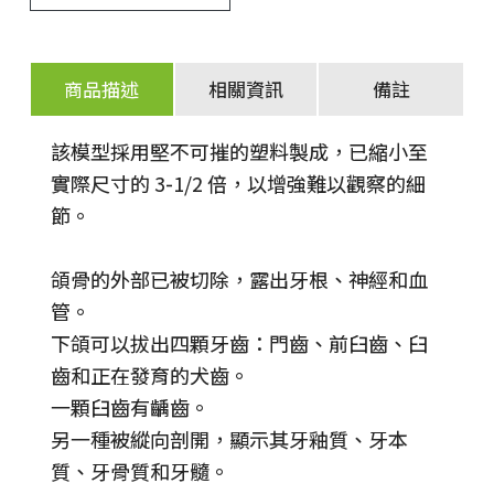
商品描述
相關資訊
備註
該模型採用堅不可摧的塑料製成，已縮小至
實際尺寸的 3-1/2 倍，以增強難以觀察的細
節。
頜骨的外部已被切除，露出牙根、神經和血
管。
下頜可以拔出四顆牙齒：門齒、前臼齒、臼
齒和正在發育的犬齒。
一顆臼齒有齲齒。
另一種被縱向剖開，顯示其牙釉質、牙本
質、牙骨質和牙髓。