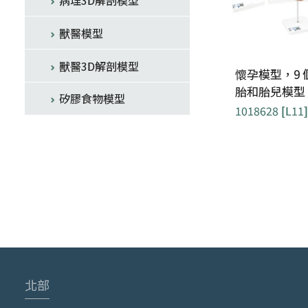
獸醫模型
獸醫3D解剖模型
懷孕模型，9
胎和胎兒模型
矽膠食物模型
1018628 [L11]
豪華妊娠模型
胚胎和胎兒模
北部