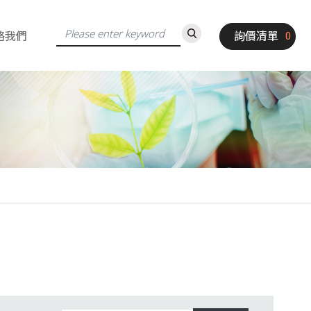
絡我們
詢價清單