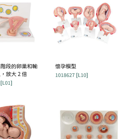
母體...
精階段的卵巢和輸
懷孕模型
，放大 2 倍
1018627 [L10]
[L01]
如何發育到將自身
8種個體胚胎和胎兒模型
宮壁並開始生長為
...
胚胎...