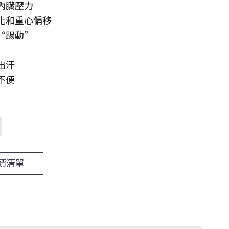
內臟壓力
化和重心偏移
“踢動”
出汗
不便
價清單