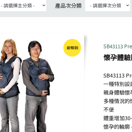
產品次分類
SB43113 Pr
最暢銷
懷孕體驗
SB43113 Pr
一種特別設
親身體驗懷
多種情況的
不便
體重增加30
懷孕的輪廓 