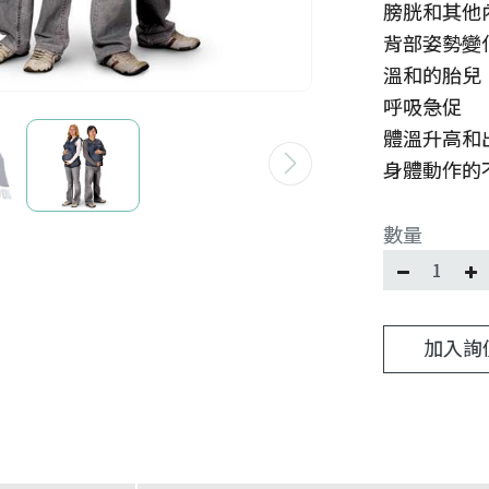
膀胱和其他
背部姿勢變
溫和的胎兒
呼吸急促
體溫升高和
身體動作的
數量
加入詢