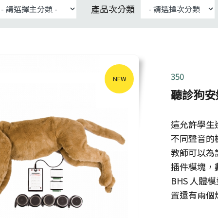
產品次分類
350
NEW
聽診狗安
這允許學生
不同聲音的
教師可以為
插件模塊，數
BHS 人體
置還有兩個