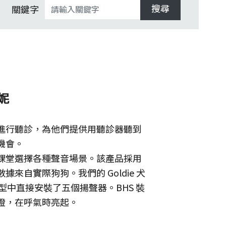
搜尋
關鍵字
妮
進行聽診，為他們提供用聽診器聽到
機會。
課堂選擇各種聲音場景。該產品採用
據來自實際狗狗。我們的 Goldie 犬
模型中直接安裝了五個揚聲器。BHS 裝
燈，在呼氣時亮起。