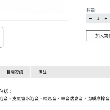
數量
加入詢
相關資訊
備註
包括：
泡音、支氣管水泡音、喘息音、單音喘息音、胸膜摩擦音