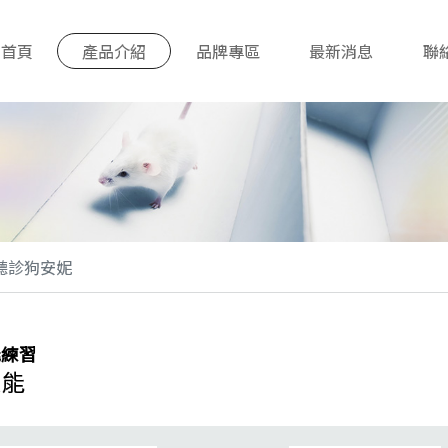
首頁
產品介紹
品牌專區
最新消息
聯
聽診狗安妮
能練習
技能