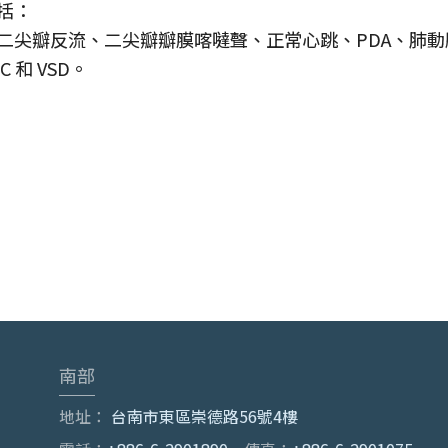
括：
二尖瓣反流、二尖瓣瓣膜喀噠聲、正常心跳、PDA、肺動脈
 和 VSD。
南部
地址：
台南市東區崇德路56號4樓