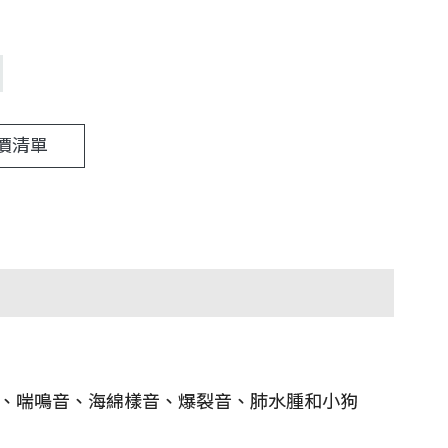
價清單
、喘鳴音、海綿樣音、爆裂音、肺水腫和小狗