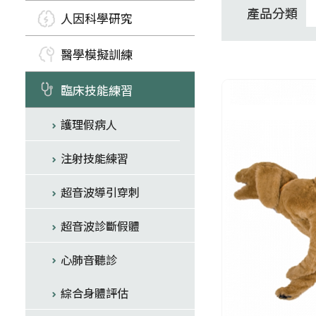
產品分類
人因科學研究
醫學模擬訓練
臨床技能練習
護理假病人
注射技能練習
超音波導引穿刺
超音波診斷假體
心肺音聽診
綜合身體評估