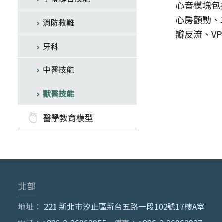
心音模塊包
心房顫動、
消防救難
瓣反流、VPC
牙科
中醫技能
獸醫技能
醫學教育模型
北部
地址：
221 新北市汐止區新台五路一段102號17樓A室