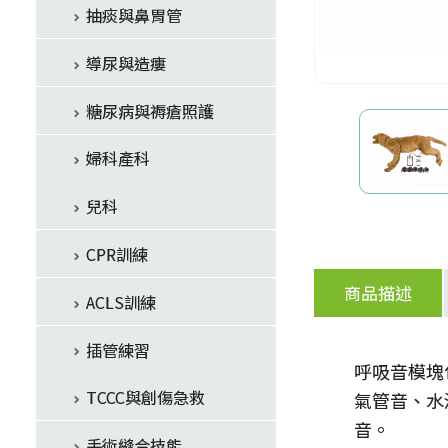
抽痰與鼻胃管
導尿與造瘻
糖尿病與褥瘡照護
婦科產科
兒科
CPR訓練
商品描述
ACLS訓練
插管練習
呼吸音模塊
TCCC與創傷急救
氣管音、水
音。
手術縫合技能