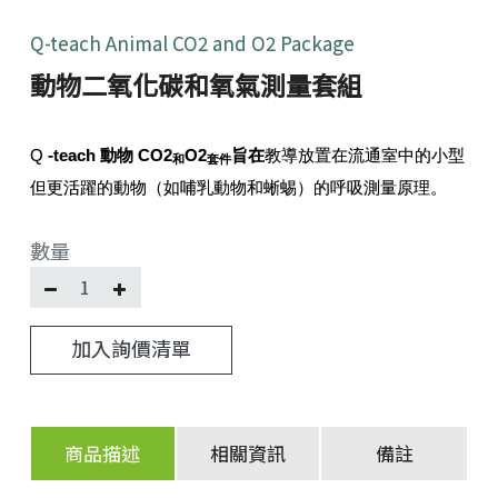
Q-teach Animal CO2 and O2 Package
動物二氧化碳和氧氣測量套組
Q
-teach 動物 CO2
O2
旨在
教導放置在流通室中的小型
和
套件
但更活躍的動物（如哺乳動物和蜥蜴）的呼吸測量原理。
數量
加入詢價清單
商品描述
相關資訊
備註