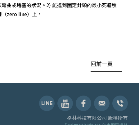
彎曲或堵塞的狀況。2) 能達到固定針頭的最小死體積
zero line）上。
回前一頁
格林科技有限公司 版權所有
Designed by:iware
台南網頁設計