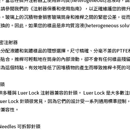
，請參閱我們的《注射器保養和使用指南》，以正確維護您的微
器。玻璃上的沉積物會損害玻璃筒身和推桿之間的緊密公差，從
的。因此，如果您的樣品是非均質溶液(heterogeneous solut
 氣密注射器
分配液體和氣體樣品的理想選擇。尺寸精確、分毫不差的PTF
貼合，推桿可輕鬆地在筒身的內部滑動，卻不會有任何樣品殘留在推桿與
因為這個特點，有效地降低了因堆積物的產生而導致推桿卡死的
針頭
n提供多種與 Luer Lock 注射器兼容的針頭。 Luer Lock
Luer Lock 針頭很常見，因為它們的設計受一系列通用標準
的兼容性。
 Needles 可拆卸針頭