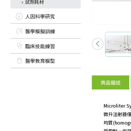
試劑耗材
人因科學研究
醫學模擬訓練
臨床技能練習
醫學教育模型
商品描述
Microliter
微升注射器
均質(hom
受限制。但是