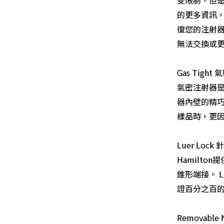
的更多資訊
復您的注射
無法交換或更換
Gas Tight
氣密注射器是
器內壁的精巧
樣品時，更
Luer Lock 
Hamilto
錐形端接。 
證百分之百
Removable