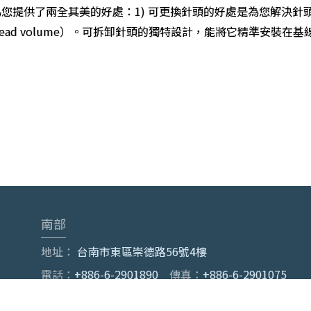
您提供了兩全其美的好處：1) 可更換針頭的好處是為您解決針頭
l dead volume）。可拆卸針頭的獨特設計，能將它精準安裝在基線（
南部
地址：
台南市東區崇德路56號4樓
電話：
+886-6-2901890
傳真：
+886-6-2901075