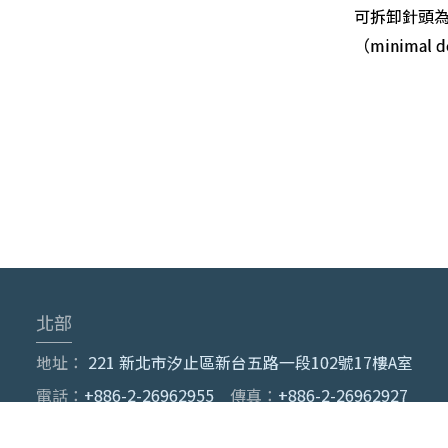
可拆卸針頭為
（minima
北部
地址：
221 新北市汐止區新台五路一段102號17樓A室
電話：
+886-2-26962955
傳真：
+886-2-26962927