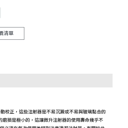
價清單
手動校正，這些注射器是不易沉澱或不易與玻璃黏合的
造成的磨損是極小的，這讓微升注射器的使用壽命幾乎不
時，請您必須在每次使用後特別注意清潔注射器。有關於此