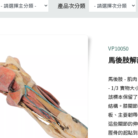
產品次分類
VP10050
馬後肢解剖
馬後肢 - 
- 1/3 實物大
該標本保留了
結構。膝關節
板、主要韌帶
這些關節的伸
脛骨的起點到