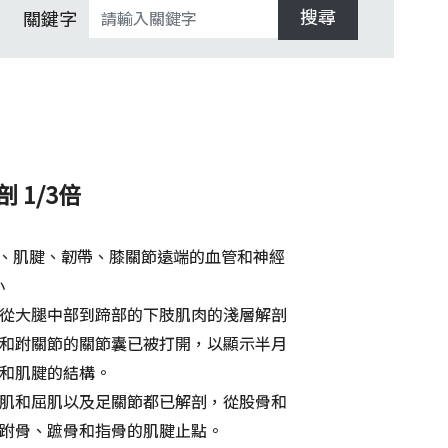
搜尋
關鍵字
 1/3倍
肌肉、肌腱、韌帶、膝關節遠端的血管和神經
小
從大腿中部到蹄部的下肢肌肉的淺層解剖
和跗關節的關節囊已被打開，以顯示半月
和肌腱的結構。
肌和屈肌以及足關節都已解剖，從股骨和
跗骨、蹠骨和指骨的肌腱止點。