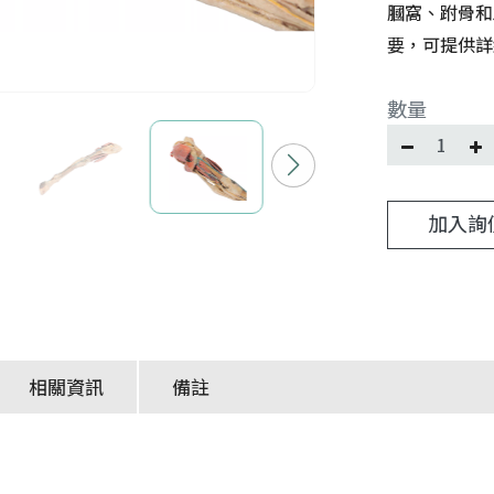
膕窩、跗骨和
要，可提供詳
數量
加入詢
相關資訊
備註