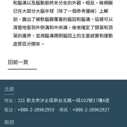
和腦溝以及腦動脈終末分支的外觀。相反，蛛網膜
已在大部分大腦半球（除了一個參考邊緣）上解
剖，露出了被軟腦膜覆蓋的腦回和腦溝。這樣可以
清楚地看到外側溝和中央溝，後者確定了額葉和頂
葉的邊界，並將腦溝兩側腦回上的主要感覺和運動
皮質區分開來。
回前一頁
北部
地址：
221 新北市汐止區新台五路一段102號17樓A室
電話：
+886-2-26962955
傳真：
+886-2-26962927
南部