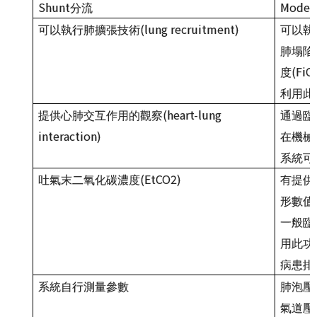
Shunt
Models
分流
(lung recruitment)
可以執行肺擴張技術
可以執
肺塌陷
(FiO
度
利用此
(heart-lung
提供心肺交互作用的觀察
通過臨
interaction)
在機械
系統可
(EtCO2)
吐氣末二氧化碳濃度
有提供
形數值
一般臨
用此功
病患排
系統自行測量參數
肺泡壓
氣道壓