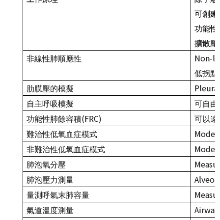
可創建
功能性
擴散壓
Non-li
非線性肺順應性
低拐點
Pleura
肋膜壓的模擬
自主呼吸模擬
可自由
(FRC)
功能性肺餘容積
可以遠
Models
難治性低氧血症模式
Models
非難治性低氧血症模式
Measur
肺泡氧分壓
Alveol
肺泡壓力測量
Measur
量測呼氣末肺容量
Airway
氣道溫度測量