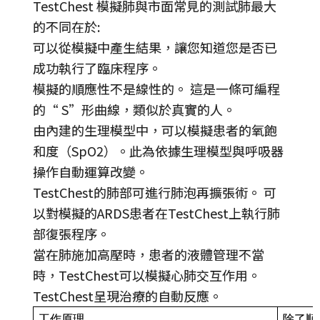
TestChest 模擬肺與市面常見的測試肺最大
的不同在於:
可以從模擬中產生結果，讓您知道您是否已
成功執行了臨床程序。
模擬的順應性不是線性的。 這是一條可編程
的“ S”形曲線，類似於真實的人。
由內建的生理模型中，可以模擬患者的氧飽
和度（SpO2）。此為依據生理模型與呼吸器
操作自動運算改變。
TestChest的肺部可進行肺泡再擴張術。 可
以對模擬的ARDS患者在TestChest上執行肺
部復張程序。
當在肺施加高壓時，患者的液體管理不當
時，TestChest可以模擬心肺交互作用。
TestChest呈現治療的自動反應。
工作原理
除了順