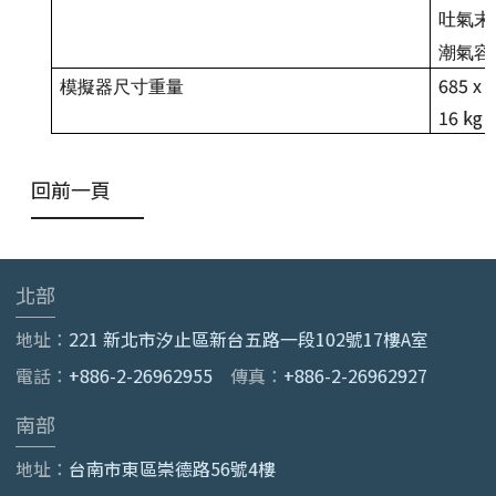
吐氣末
潮氣容
685 x 
模擬器尺寸重量
16 kg
回前一頁
北部
地址：
221 新北市汐止區新台五路一段102號17樓A室
電話：
+886-2-26962955
傳真：
+886-2-26962927
南部
地址：
台南市東區崇德路56號4樓