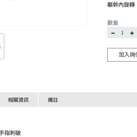
軀幹內旋轉
數量
加入詢
相關資訊
備註
手指刺破