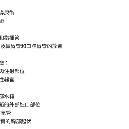
導尿術
術
和指插管
管以及鼻胃管和口腔胃管的放置
徵：
肉注射部位
性器官
部水箱
箱的外部造口部位
支氣管
真實的胸部起伏