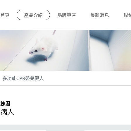
首頁
產品介紹
品牌專區
最新消息
聯
多功能CPR嬰兒假人
能練習
假病人