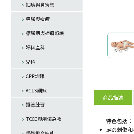
抽痰與鼻胃管
導尿與造瘻
糖尿病與褥瘡照護
婦科產科
兒科
CPR訓練
ACLS訓練
商品描述
插管練習
TCCC與創傷急救
特色包括：
足跟刺傷和
手術縫合技能