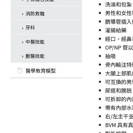
洗澡和包紮
男性和女性
消防救難
臍導管插入
牙科
灌腸給藥
經口、經鼻
中醫技能
OP/NP 
抽吸
獸醫技能
骨內輸注特
醫學教育模型
大腿上部肌
可互換的男
尿道和膀胱
可拆卸的內
帶有內部水
右/左主干
BVM 具有