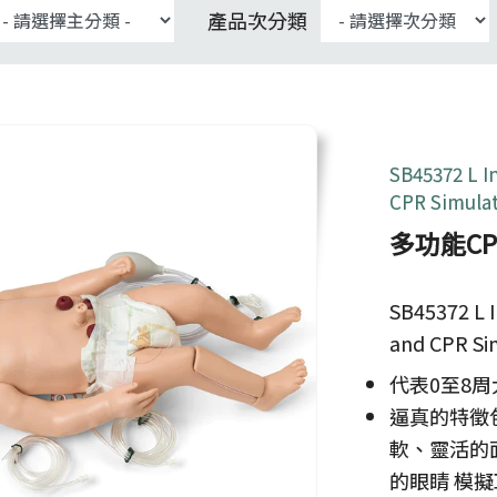
產品次分類
SB45372 L I
CPR Simula
多功能C
SB45372 L I
and CPR Si
代表0至8
逼真的特徵
軟、靈活的
的眼睛 模