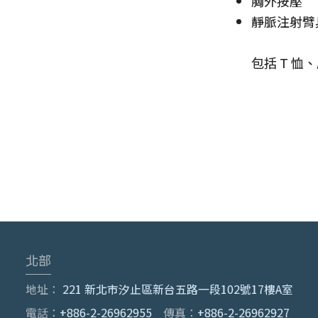
胸外按壓
靜脈注射臂
包括 T 
北部
地址：
221 新北市汐止區新台五路一段102號17樓A室
電話：
+886-2-26962955
傳真：
+886-2-26962927