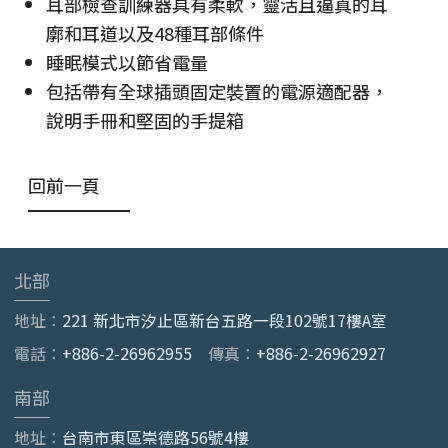
耳部檢查訓練器具有柔軟，靈活且逼真的耳
廓和耳道以及48種耳部條件
睡眠模式以節省電量
包括帶有全球插頭固定裝置的電源適配器，
說明手冊和堅固的手提箱
回前一頁
北部
地址：
221 新北市汐止區新台五路一段102號17樓A室
電話：
+886-2-26962955
傳真：
+886-2-26962927
南部
地址：
台南市東區崇德路56號4樓