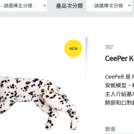
產品次分類
707
NEW
CeePer 
CeePeR 是
安妮模型，
主人介紹基
肺部和口對
數量