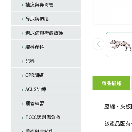
抽痰與鼻胃管
導尿與造瘻
糖尿病與褥瘡照護
婦科產科
兒科
CPR訓練
商品描述
ACLS訓練
插管練習
壓縮、夾板
TCCC與創傷急救
該產品配有
手術縫合技能