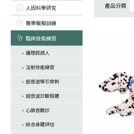
產品分類
人因科學研究
醫學模擬訓練
臨床技能練習
護理假病人
注射技能練習
超音波導引穿刺
超音波診斷假體
心肺音聽診
綜合身體評估