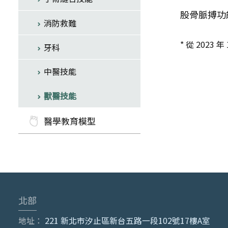
股骨脈搏功能
消防救難
* 從 202
牙科
中醫技能
獸醫技能
醫學教育模型
北部
地址：
221 新北市汐止區新台五路一段102號17樓A室