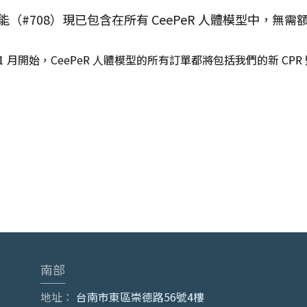
（#708）現已包含在所有 CeePeR 人體模型中，無需
3 年 1 月開始，CeePeR 人體模型的所有訂單都將包括我們的新 CP
南部
地址：
台南市東區崇德路56號4樓