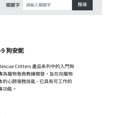
搜尋
關鍵字
K-9 狗安妮
 Rescue Critters 產品系列中的入門狗
專為寵物急救教練開發，旨在向寵物
本的心肺復甦技能 - 它具有可工作的
鼻功能。