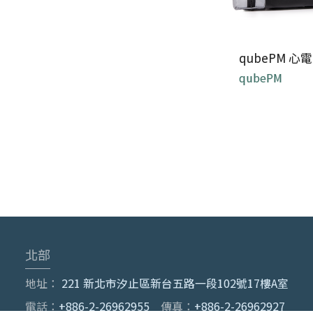
qubePM 
qubePM
qubePM 
航空醫學模擬訓
北部
地址：
221 新北市汐止區新台五路一段102號17樓A室
電話：
+886-2-26962955
傳真：
+886-2-26962927