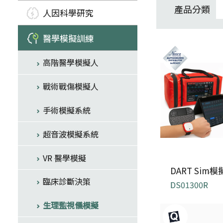
產品分類
人因科學研究
醫學模擬訓練
高階醫學模擬人
戰術戰傷模擬人
手術模擬系統
超音波模擬系統
VR 醫學模擬
DART Sim
臨床診斷決策
DS01300R
生理監視儀模擬
支援 CPR 反
式、動態心電