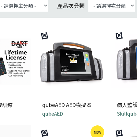
產品次分類
模擬訓練
qubeAED AED模擬器
病人監
qubeAED
Skillqub
任意生
饋、AED 模
SKILLQUBE 附圖形顯示
可幫助
NEW
圖及媒...
的 AED 訓練器...