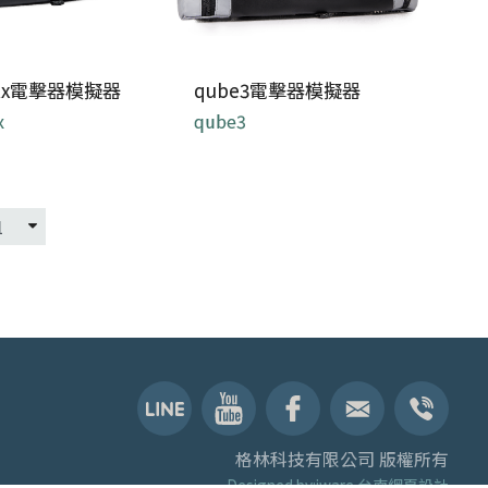
MRx電擊器模擬器
qube3電擊器模擬器
x
qube3
增強心肺復甦術培訓，可
MRx病患監視器模擬
選遠程學習，所有功能都
細節上都複製...
在一...
格林科技有限公司 版權所有
Designed by:iware
台南網頁設計