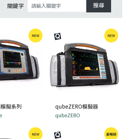
搜尋
關鍵字
NEW
NEW
護模擬系列
qubeZERO模擬器
e
qubeZERO
理訊號情境模擬，
qubeZERO 是患者監護設
您獲得更高品質的
NEW
最暢銷
備的通用版本 ...