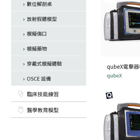
數位解剖桌
放射假體模型
模擬傷口
模擬藥物
穿戴式模擬體驗
qubeX電擊
qubeX
OSCE 設備
qubeX 是針對 
臨床技能練習
系列 電擊
醫學教育模型