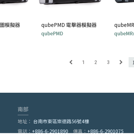
心電圖模擬器
qubePMD 電擊器模擬器
qube
qubePMD
qubeMR
基於支援軍事和
qubePMD 是「Zoll
qube
練的「...
Propaq® M...
器在每個
1
2
3
南部
地址：
台南市東區崇德路56號4樓
電話：
+886-6-2901890
傳真：
+886-6-2901075