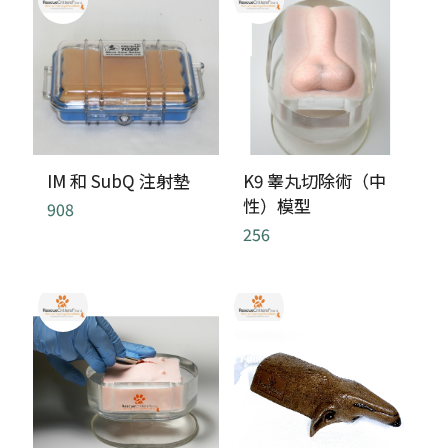
IM 和 SubQ 注射墊
K9 睾丸切除術（中
性）模型
908
256