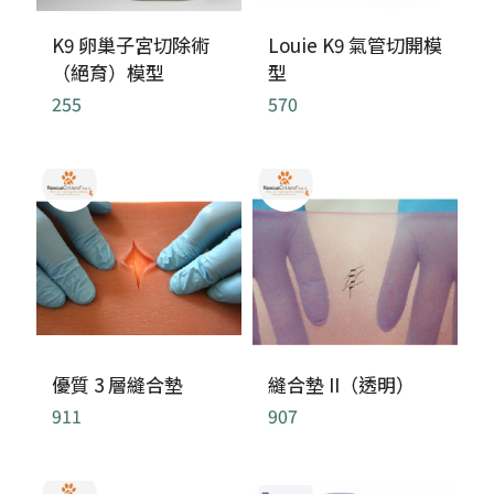
K9 卵巢子宮切除術
Louie K9 氣管切開模
（絕育）模型
型
255
570
優質 3 層縫合墊
縫合墊 II（透明）
911
907