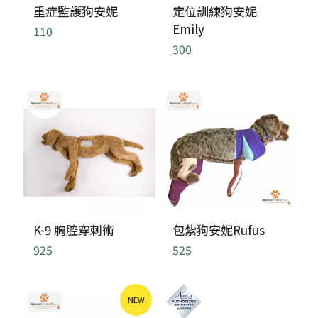
重症監護狗安妮
定位訓練狗安妮
Emily
110
300
K-9 胸腔穿刺術
包紮狗安妮Rufus
925
525
NEW