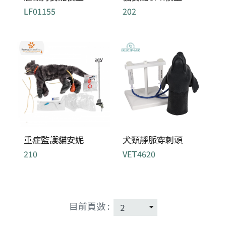
LF01155
202
重症監護貓安妮
犬頸靜脈穿刺頭
210
VET4620
目前頁數 :