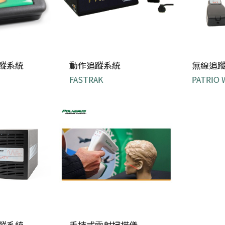
蹤系統
動作追蹤系統
無線追
FASTRAK
PATRIO 
設置方式簡單直觀，無需
完全無
統 ...
用戶校正。 ...
蹤系統
手持式雷射掃描儀