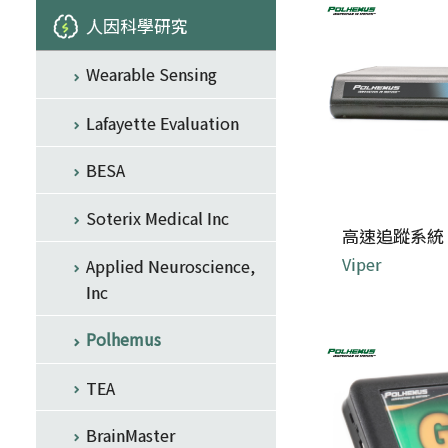
人因科學研究
Wearable Sensing
Lafayette Evaluation
BESA
Soterix Medical Inc
高速追蹤系統
Viper
Applied Neuroscience,
Inc
在任何環境下都能
Polhemus
TEA
BrainMaster