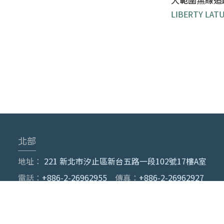
LIBERTY LAT
可以在大範圍進行
北部
地址：
221 新北市汐止區新台五路一段102號17樓A室
電話：
+886-2-26962955
傳真：
+886-2-26962927
Email
office@gerin.com.tw