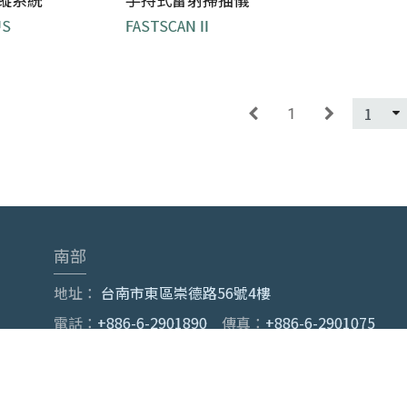
US
FASTSCAN II
輕量的手持式雷射掃描
追蹤 ...
儀，能夠立即生成掃描。
...
1
南部
地址：
台南市東區崇德路56號4樓
電話：
+886-6-2901890
傳真：
+886-6-2901075